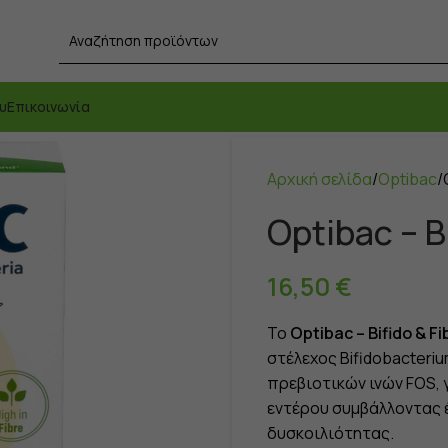
υ
Επικοινωνία
Αρχική σελίδα
Optibac
Optibac – B
16,50
€
Το
Optibac – Bifido & Fi
στέλεχος Bifidobacteriu
πρεβιοτικών ινών FOS, 
εντέρου συμβάλλοντας 
δυσκοιλιότητας.