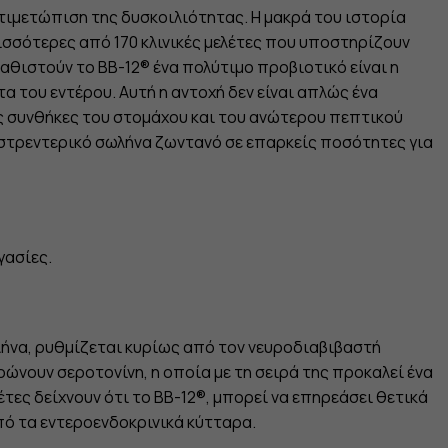
ντιμετώπιση της δυσκοιλιότητας. Η μακρά του ιστορία
σσότερες από 170 κλινικές μελέτες που υποστηρίζουν
αθιστούν το BB-12® ένα πολύτιμο προβιοτικό είναι η
α του εντέρου. Αυτή η αντοχή δεν είναι απλώς ένα
ις συνθήκες του στομάχου και του ανώτερου πεπτικού
αστρεντερικό σωλήνα ζωντανό σε επαρκείς ποσότητες για
γασίες.
ωλήνα, ρυθμίζεται κυρίως από τον νευροδιαβιβαστή
ρώνουν σεροτονίνη, η οποία με τη σειρά της προκαλεί ένα
ες δείχνουν ότι το BB-12®, μπορεί να επηρεάσει θετικά
πό τα εντεροενδοκρινικά κύτταρα.