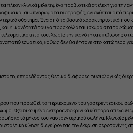
τα πλέον κλινικά μελετημένα προβιοτικά στελέχη για την α
τρόφιμα και συμπληρώματα διατροφής, ενισχύεται από περι
ντερικό σύστημα. Ένα από τα βασικά χαρακτηριστικά που κ
ς και η ικανότητά του να προσκολλάται ισχυρά στα τοιχώματ
οτελεσματικότητά του. Χωρίς την ικανότητα επιβίωσης στ
μό αναποτελεσματικό, καθώς δεν θα έφτανε στο κατώτερο γ
ιάστατη, επηρεάζοντας θετικά διάφορες φυσιολογικές διερ
εντέρου που προωθεί το περιεχόμενο του γαστρεντερικού σ
οίχωμα, εξειδικευμένα εντεροενδοκρινικά κύτταρα απελευθε
ής κατά μήκος του γαστρεντερικού σωλήνα. Κλινικές μελέτ
ρισταλτική κίνηση διεγείροντας την έκκριση σεροτονίνης α