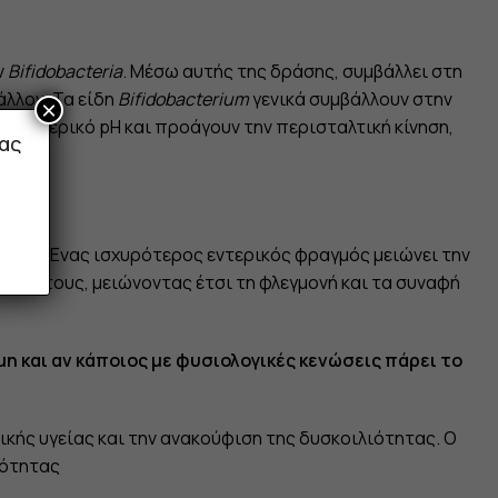
ν
Bifidobacteria
. Μέσω αυτής της δράσης, συμβάλλει στη
άλλον. Τα είδη
Bifidobacterium
γενικά συμβάλλουν στην
×
ο εντερικό pH και προάγουν την περισταλτική κίνηση,
ας
ραγμού. Ένας ισχυρότερος εντερικός φραγμός μειώνει την
ινών τους, μειώνοντας έτσι τη φλεγμονή και τα συναφή
η και αν κάποιος με φυσιολογικές κενώσεις πάρει το
ικής υγείας και την ανακούφιση της δυσκοιλιότητας. Ο
ιότητας