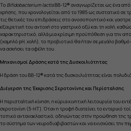
Το
Bifidobacterium lactis
BB-12® αναγνωρίζεται ως ένα από 
χρήσης, που χρονολογείται από το 1985 ως συστατικό σε 
τις θετικές του επιδράσεις στο ανοσοποιητικό και γαστρε
εξαιρετική του αντοχή στο γαστρικό οξύ και τη χολή, καθώ
χαρακτηριστικό, αλλά μια κρίσιμη προϋπόθεση για την απ
(χαμηλό pH, χολή), το προβιοτικό θα ήταν σε μεγάλο βαθ
να ασκήσει τα οφέλη του.
Μηχανισμοί Δράσης κατά της Δυσκοιλιότητας
Η δράση του BB-12® κατά της δυσκοιλιότητας είναι πολυδ
Διέγερση της Έκκρισης Σεροτονίνης και Περίσταλσης
Η περισταλτική κίνηση, η κύρια κινητική λειτουργία του 
σεροτονίνη (5-HT). Όταν η τροφή διατείνει το εντερικό τ
τοπικό αντανακλαστικό, οδηγώντας στην προώθηση της τροφ
το σύστημα των νευροδιαβιβαστών και να ενισχύσει την πε