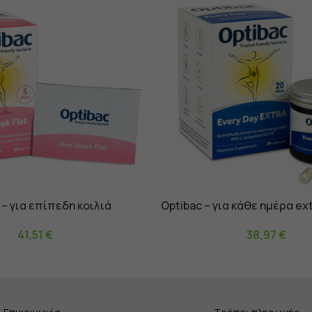
 – για επίπεδη κοιλιά
Optibac – για κάθε ημέρα ex
αλάθι
Προσθήκη Στο Καλάθι
41,51
€
38,97
€