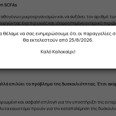
γή SCFAs
 παθογόνων μικροοργανισμών και να αυξάνει τον αριθμό τω
ουργώντας ένα πιο υγιές και ισορροπημένο εντερικό περιβ
CFAs) στο έντερο, τα οποία με τη σειρά τους ρυθμίζουν τ
α θέλαμε να σας ενημερώσουμε ότι οι παραγγελίες σ
θα εκτελεστούν από 25/8/2026.
Καλό Καλοκαίρι!
ική λειτουργία και ενισχύει τη λειτουργία του εντερικού φ
τρέποντας τη μετατόπιση επιβλαβών βακτηρίων και των τοξ
αλλά επιλύει το πρόβλημα της δυσκοιλιότητας. Έτσι ακόμ
ηριωμένη και ασφαλή επιλογή για την υποστήριξη της εντερ
όλυτα καινοτόμο προιόν για την καταπολέμηση της δυσκοιλ