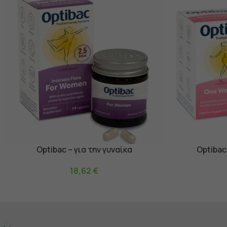
Optibac – για την γυναίκα
Optibac
Προσθήκη Στο Καλάθι
Προσθήκη Στο Κ
18,62
€