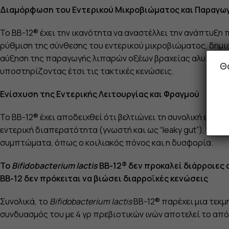
Διαμόρφωση του Εντερικού Μικροβιώματος και Παραγω
Το BB-12® έχει την ικανότητα να αναστέλλει την ανάπτυξη
ρύθμιση της σύνθεσης του εντερικού μικροβιώματος, δημι
αύξηση της παραγωγής λιπαρών οξέων βραχείας αλυσίδας (S
Θ
υποστηρίζοντας έτσι τις τακτικές κενώσεις.
Ενίσχυση της Εντερικής Λειτουργίας και Φραγμού
Το BB-12® έχει αποδειχθεί ότι βελτιώνει τη συνολική εντερ
εντερική διαπερατότητα (γνωστή και ως “leaky gut”), απο
συμπτώματα, όπως ο κοιλιακός πόνος και η δυσφορία.
Το
Bifidobacterium lactis
BB-12® δεν προκαλεί διάρροιες 
ΒΒ-12 δεν πρόκειται να βιώσει διαρροϊκές κενώσεις
Συνολικά, το
Bifidobacterium lactis
BB-12® παρέχει μια τεκμ
συνδυασμός του με 4 γρ πρεβιοτικών ινών αποτελεί το απ