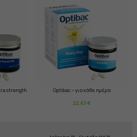
tra strength
Optibac – για κάθε ημέρα
Προσθήκη Στο Καλάθι
22,63
€