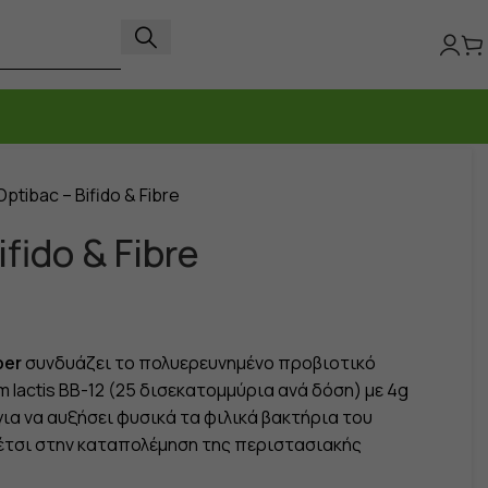
Optibac – Bifido & Fibre
ifido & Fibre
ber
συνδυάζει το πολυερευνημένο προβιοτικό
m lactis BB-12 (25 δισεκατομμύρια ανά δόση) με 4g
για να αυξήσει φυσικά τα φιλικά βακτήρια του
έτσι στην καταπολέμηση της περιστασιακής