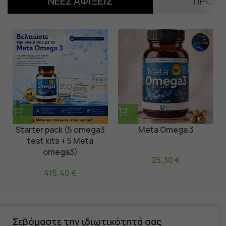
ΝΈΕΣ ΑΦΊΞΕΙΣ
ΠΡΟΣ
Starter pack (5 omega3
Meta Omega 3
test kits + 5 Meta
omega3)
25,30
€
415,40
€
Σεβόμαστε την ιδιωτικότητά σας