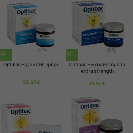
Optibac – για κάθε ημέρα
Optibac – για κάθε ημέρα
extra strength
22,63
€
38,97
€