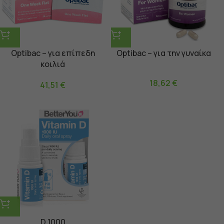
Optibac – για επίπεδη
Optibac – για την γυναίκα
κοιλιά
18,62
€
41,51
€
D 1000