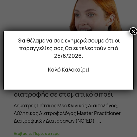
×
Θα θέλαμε να σας ενημερώσουμε ότι οι
παραγγελίες σας θα εκτελεστούν από
25/8/2026.
Καλό Καλοκαίρι!
06 Μαρ 2024
Η σημασία των συμπληρωμάτων
διατροφής σε στοματικό σπρέι
Δημήτρης Πέτσιος Msc Κλινικός Διαιτολόγος,
Αθλητικός Διατροφολόγος Master Practitioner
Διατροφικών Διαταραχών (NCfED) ...
Διαβάστε Περισσότερα